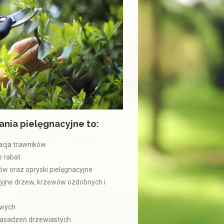
nia pielęgnacyjne to:
acja trawników
 rabat
ów oraz opryski pielęgnacyjne
acyjne drzew, krzewów ozdobnych i
owych
nasadzeń drzewiastych